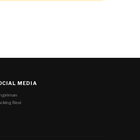
OCIAL MEDIA
ngiriman
acking Resi