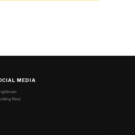
OCIAL MEDIA
ngiriman
acking Resi